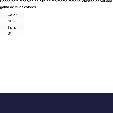
Banda para respaldo de silla de resistente material elástico en variada
gama de vivos colores.
Color
NEG
Talla
S/T