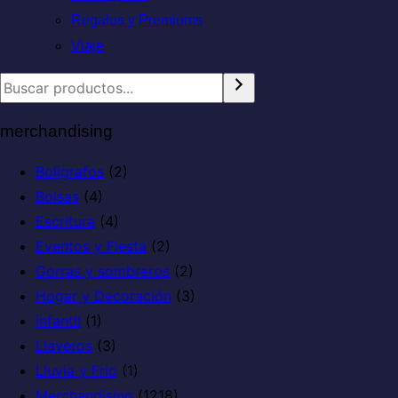
Regalos y Premiums
Viaje
merchandising
Boligrafos
(2)
Bolsas
(4)
Escritura
(4)
Eventos y Fiesta
(2)
Gorras y sombreros
(2)
Hogar y Decoración
(3)
infantil
(1)
Llaveros
(3)
Lluvia y Frio
(1)
Merchandising
(1218)