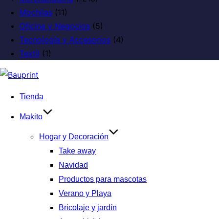
Mochilas
(11)
Oficina y Negocios
(5)
Tecnología y Accesorios
(4)
Textil
(1)
Tienda
Makito
Hogar y Decoración
Take away
Navidad
Productos para mascotas
Verano y Playa
Bricolaje y jardín