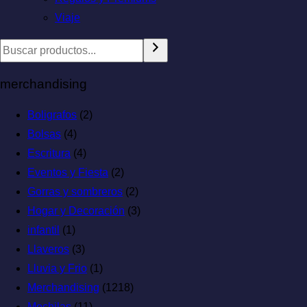
Viaje
merchandising
Boligrafos
(2)
Bolsas
(4)
Escritura
(4)
Eventos y Fiesta
(2)
Gorras y sombreros
(2)
Hogar y Decoración
(3)
infantil
(1)
Llaveros
(3)
Lluvia y Frio
(1)
Merchandising
(1218)
Mochilas
(11)