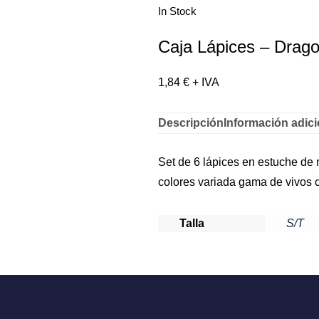
In Stock
Caja Lápices – Drag
1,84
€
+ IVA
Descripción
Información adici
Set de 6 lápices en estuche de
colores variada gama de vivos c
Talla
S/T