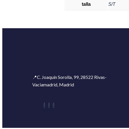
talla
S/T
📍C. Joaquín Sorolla, 99, 28522 Rivas-
Vaciamadrid, Madrid