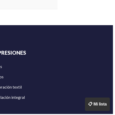
PRESIONES
as
los
ración textil
lación integral
📋 Mi lista