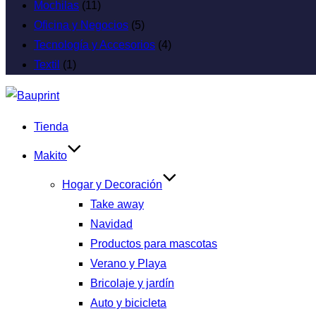
Mochilas
(11)
Oficina y Negocios
(5)
Tecnología y Accesorios
(4)
Textil
(1)
Tienda
Makito
Hogar y Decoración
Take away
Navidad
Productos para mascotas
Verano y Playa
Bricolaje y jardín
Auto y bicicleta