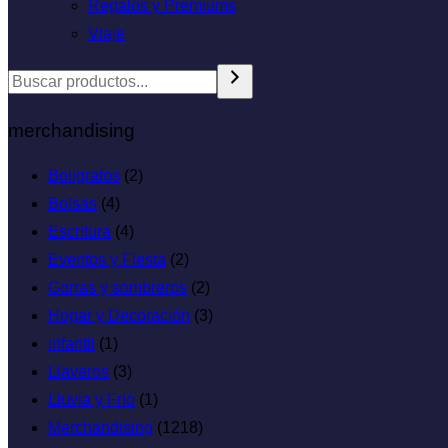
Regalos y Premiums
Viaje
merchandising
Boligrafos
(2)
Bolsas
(4)
Escritura
(4)
Eventos y Fiesta
(2)
Gorras y sombreros
(2)
Hogar y Decoración
(3)
infantil
(1)
Llaveros
(3)
Lluvia y Frio
(1)
Merchandising
(1218)