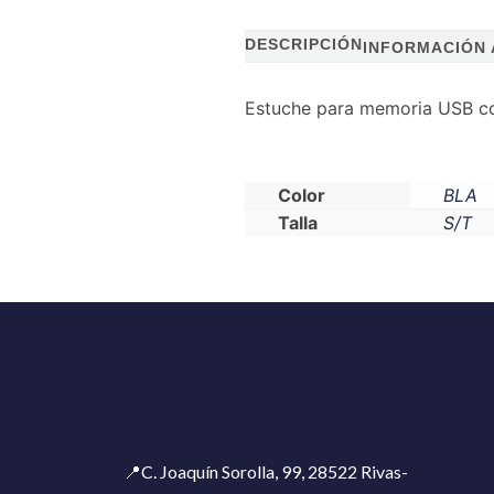
DESCRIPCIÓN
INFORMACIÓN 
Estuche para memoria USB con
Color
BLA
Talla
S/T
📍C. Joaquín Sorolla, 99, 28522 Rivas-