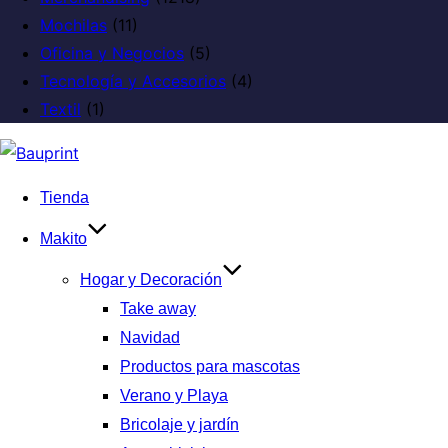
Mochilas
(11)
Oficina y Negocios
(5)
Tecnología y Accesorios
(4)
Textil
(1)
Tienda
Makito
Hogar y Decoración
Take away
Navidad
Productos para mascotas
Verano y Playa
Bricolaje y jardín