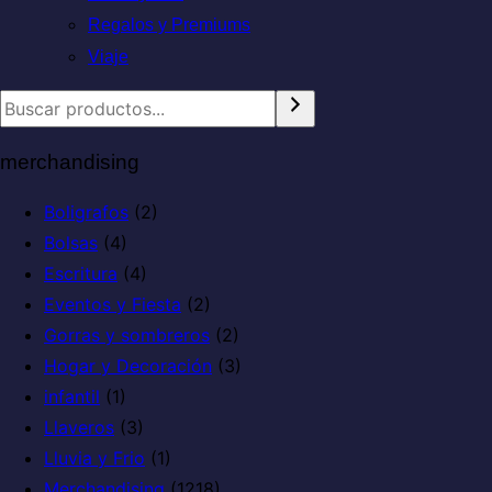
Regalos y Premiums
Viaje
merchandising
Boligrafos
(2)
Bolsas
(4)
Escritura
(4)
Eventos y Fiesta
(2)
Gorras y sombreros
(2)
Hogar y Decoración
(3)
infantil
(1)
Llaveros
(3)
Lluvia y Frio
(1)
Merchandising
(1218)