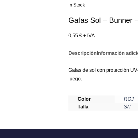
In Stock
Gafas Sol – Bunner 
0,55
€
+ IVA
Descripción
Información adici
Gafas de sol con protección UV
juego.
Color
ROJ
Talla
S/T