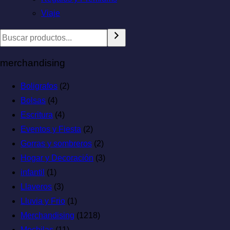
Viaje
merchandising
Boligrafos
(2)
Bolsas
(4)
Escritura
(4)
Eventos y Fiesta
(2)
Gorras y sombreros
(2)
Hogar y Decoración
(3)
infantil
(1)
Llaveros
(3)
Lluvia y Frio
(1)
Merchandising
(1218)
Mochilas
(11)