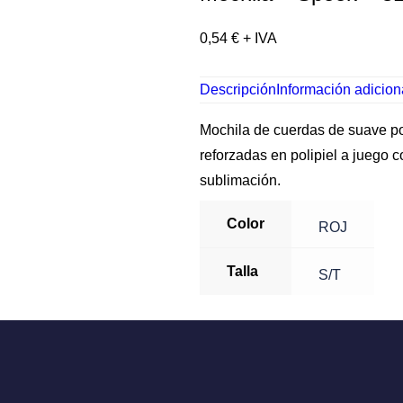
0,54
€
+ IVA
Descripción
Información adicion
Mochila de cuerdas de suave po
reforzadas en polipiel a juego c
sublimación.
Color
ROJ
Talla
S/T