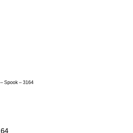
 – Spook – 3164
164