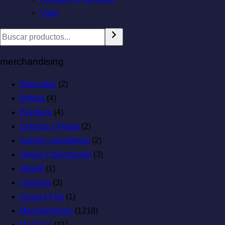
Viaje
merchandising
Boligrafos
(2)
Bolsas
(4)
Escritura
(4)
Eventos y Fiesta
(2)
Gorras y sombreros
(2)
Hogar y Decoración
(3)
infantil
(1)
Llaveros
(3)
Lluvia y Frio
(1)
Merchandising
(1218)
Mochilas
(11)