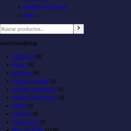
Regalos y Premiums
Viaje
merchandising
Boligrafos
(2)
Bolsas
(4)
Escritura
(4)
Eventos y Fiesta
(2)
Gorras y sombreros
(2)
Hogar y Decoración
(3)
infantil
(1)
Llaveros
(3)
Lluvia y Frio
(1)
Merchandising
(1218)