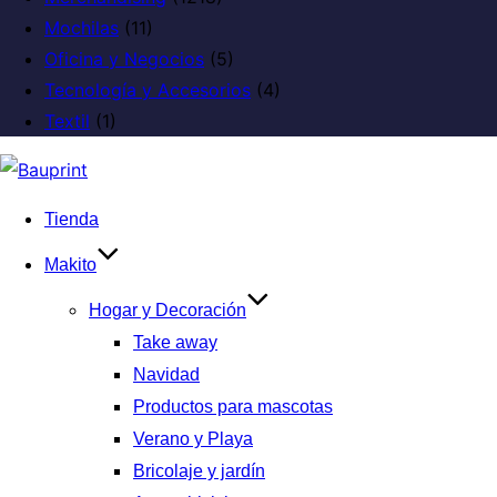
Mochilas
(11)
Oficina y Negocios
(5)
Tecnología y Accesorios
(4)
Textil
(1)
Tienda
Makito
Hogar y Decoración
Take away
Navidad
Productos para mascotas
Verano y Playa
Bricolaje y jardín